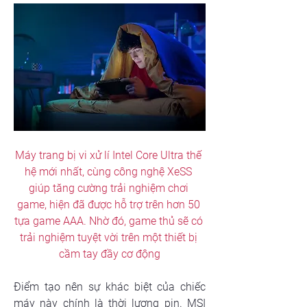
Máy trang bị vi xử lí Intel Core Ultra thế 
hệ mới nhất, cùng công nghệ XeSS 
giúp tăng cường trải nghiệm chơi 
game, hiện đã được hỗ trợ trên hơn 50 
tựa game AAA. Nhờ đó, game thủ sẽ có 
trải nghiệm tuyệt vời trên một thiết bị 
cầm tay đầy cơ động
Điểm tạo nên sự khác biệt của chiếc 
máy này chính là thời lượng pin. MSI 