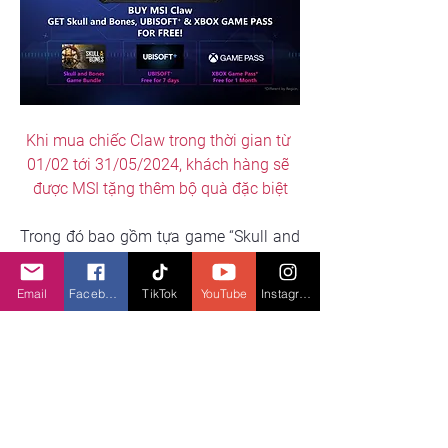
Khi mua chiếc Claw trong thời gian từ 
01/02 tới 31/05/2024, khách hàng sẽ 
được MSI tặng thêm bộ quà đặc biệt
Trong đó bao gồm tựa game “Skull and 
Bones,” 7 ngày sử dụng Ubisoft+ và 1 
tháng sử dụng Xbox Game Pass hoàn 
Email
Facebook
TikTok
YouTube
Instagram
toàn miễn phí. Nhờ đó, game thủ sau 
khi mở chiếc Claw mới mua ra là có thể 
tận hưởng ngay các tựa game đỉnh cao 
như Resident Evil 2, Assassin’s Creed, 
Call of Duty,v.v.