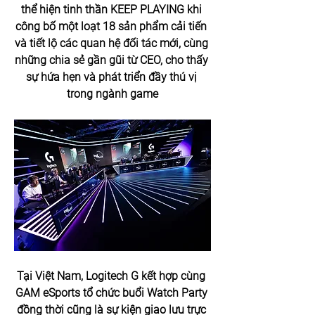
thể hiện tinh thần KEEP PLAYING khi 
công bố một loạt 18 sản phẩm cải tiến 
và tiết lộ các quan hệ đối tác mới, cùng 
những chia sẻ gần gũi từ CEO, cho thấy 
sự hứa hẹn và phát triển đầy thú vị 
trong ngành game
Tại Việt Nam, Logitech G kết hợp cùng 
GAM eSports tổ chức buổi Watch Party 
đồng thời cũng là sự kiện giao lưu trực 