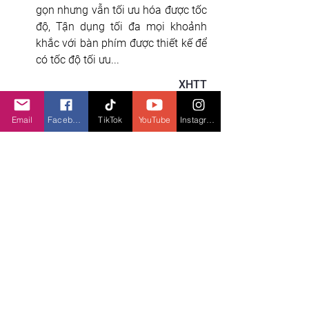
gọn nhưng vẫn tối ưu hóa được tốc 
độ, Tận dụng tối đa mọi khoảnh 
khắc với bàn phím được thiết kế để 
có tốc độ tối ưu... 
XHTT
X
em gì tiếp theo
Email
Facebook
TikTok
YouTube
Instagram
Hàng loạt sản phẩm gaming tạo đột phá,
ra mắt tại sự kiện Logitech G Play