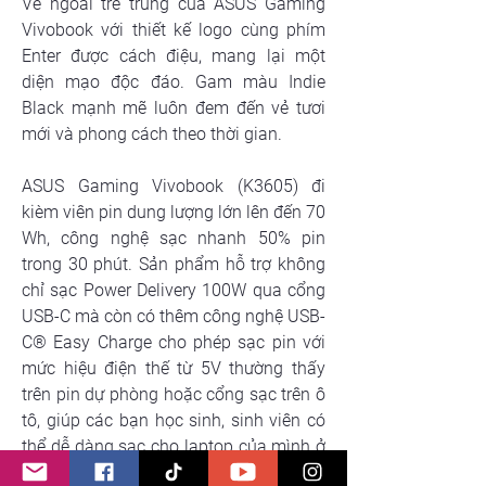
Vẻ ngoài trẻ trung của ASUS Gaming 
Vivobook với thiết kế logo cùng phím 
Enter được cách điệu, mang lại một 
diện mạo độc đáo. Gam màu Indie 
Black mạnh mẽ luôn đem đến vẻ tươi 
mới và phong cách theo thời gian.
ASUS Gaming Vivobook (K3605) đi 
kièm viên pin dung lượng lớn lên đến 70 
Wh, công nghệ sạc nhanh 50% pin 
trong 30 phút. Sản phẩm hỗ trợ không 
chỉ sạc Power Delivery 100W qua cổng 
USB-C mà còn có thêm công nghệ USB-
C® Easy Charge cho phép sạc pin với 
mức hiệu điện thế từ 5V thường thấy 
trên pin dự phòng hoặc cổng sạc trên ô 
tô, giúp các bạn học sinh, sinh viên có 
thể dễ dàng sạc cho laptop của mình ở 
bất kỳ đâu.