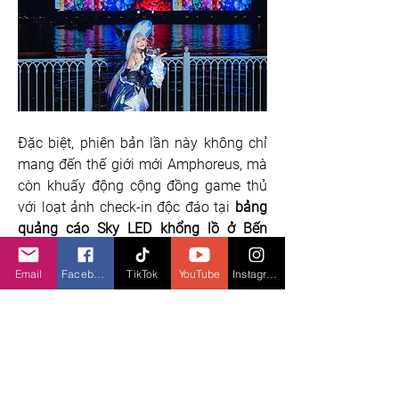
Đặc biệt, phiên bản lần này không chỉ 
mang đến thế giới mới Amphoreus, mà 
còn khuấy động cộng đồng game thủ 
với loạt ảnh check-in độc đáo tại 
bảng 
quảng cáo Sky LED khổng lồ ở Bến 
Bạch Đằng
, cùng sự tham gia của các 
KOL/ Cosplayer hàng đầu.
Email
Facebook
TikTok
YouTube
Instagram
xu hướng gaming
X
em gì tiếp theo