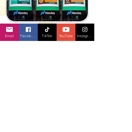
6 quán ăn, nhà hàng tại Việt Nam góp
mặt trong danh sách 75 đối tác thương
Email
Facebook
TikTok
YouTube
Instagram
nhân của Grab tại Đông Nam Á xuất hiện
trên các bảng quảng cáo tại toà tháp
Nasdaq
Tiger® Beer hợp tác với Câu lạc bộ Bóng
đá Manchester United biến mỗi trận đấu