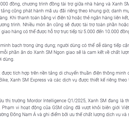
0.000 đồng, chương trình đồng tài trợ giữa nhà hàng và Xanh SM
tảng cũng phát hành mã ưu đãi riêng theo khung giờ, danh m
hàng. Khi thanh toán bằng ví điện tử hoặc thẻ ngân hàng liên kết
ương trình. Nhiều món ăn cũng sẽ được tài trợ toàn phần hoặc 
 giao hàng có thể được hỗ trợ trực tiếp từ 5.000 đến 10.000 đồng
ị minh bạch trong ứng dụng; người dùng có thể dễ dàng tiếp cậ
 mỗi phần ăn do Xanh SM Ngon giao sẽ là cam kết về chất lượn
i dùng.
 được tích hợp trên nền tảng di chuyển thuần điện thông minh 
ke, Xanh SM Express và các dịch vụ được thiết kế riêng theo 
u thị trường Mordor Intelligence Q1/2025, Xanh SM đang là thư
. Phạm vi hoạt động của GSM cũng đã vượt khỏi biên giới Việt
rường Đông Nam Á và ghi điểm bởi ưu thế chất lượng dịch vụ và sự