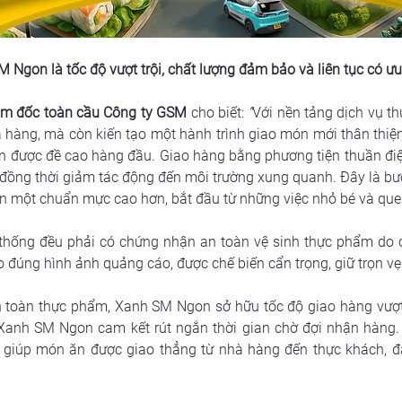
M Ngon là tốc độ vượt trội, chất lượng đảm bảo và liên tục có 
ám đốc toàn cầu Công ty GSM
 cho biết:
 “
Với nền tảng dịch vụ t
à hàng, mà còn kiến tạo một hành trình giao món mới thân thiện
àn được đề cao hàng đầu. Giao hàng bằng phương tiện thuần điệ
đồng thời giảm tác động đến môi trường xung quanh. Đây là bước
ên một chuẩn mực cao hơn, bắt đầu từ những việc nhỏ bé và que
 thống đều phải có chứng nhận an toàn vệ sinh thực phẩm do 
 đúng hình ảnh quảng cáo, được chế biến cẩn trọng, giữ trọn vẹ
 toàn thực phẩm, Xanh SM Ngon sở hữu tốc độ giao hàng vượt t
 Xanh SM Ngon cam kết rút ngắn thời gian chờ đợi nhận hàng. 
, giúp món ăn được giao thẳng từ nhà hàng đến thực khách, đả