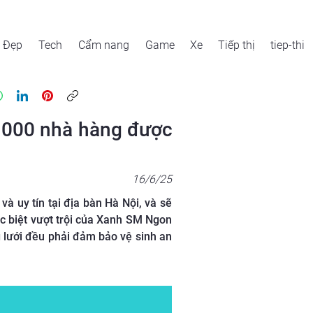
Đẹp
Tech
Cẩm nang
Game
Xe
Tiếp thị
tiep-thi
2.000 nhà hàng được
16/6/25
à uy tín tại địa bàn Hà Nội, và sẽ
c biệt vượt trội của Xanh SM Ngon
 lưới đều phải đảm bảo vệ sinh an