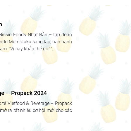
n
Nissin Foods Nhật Bản – tập đoàn
 Ando Momofuku sáng lập, hân hạnh
am: “Vị cay khắp thế giới”.
ge – Propack 2024
ốc tế Vietfood & Beverage – Propack
, mở ra rất nhiều cơ hội mới cho các