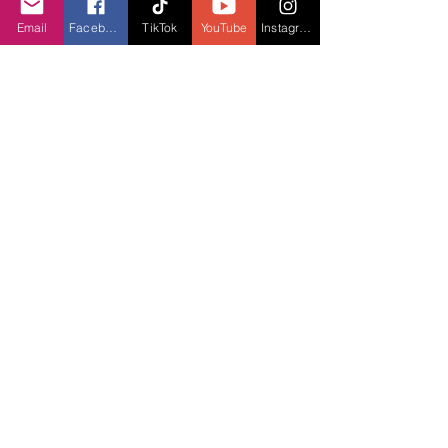
Email
Facebook
TikTok
YouTube
Instagram
Đó là giấc mơ của sự sum vầy, của những 
điều kỳ diệu và những câu chuyện cổ tích thì 
thầm trong giá lạnh
XHTT
X
em gì tiếp theo