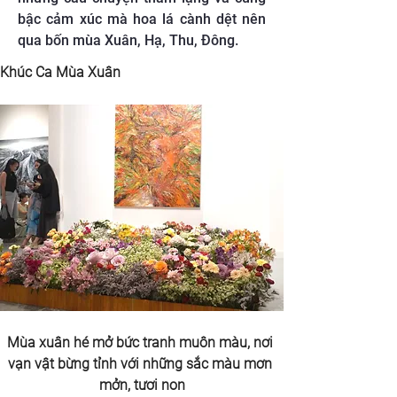
bậc cảm xúc mà hoa lá cành dệt nên
qua bốn mùa Xuân, Hạ, Thu, Đông.
Khúc Ca Mùa Xuân
Mùa xuân hé mở bức tranh muôn màu, nơi 
vạn vật bừng tỉnh với những sắc màu mơn 
mởn, tươi non