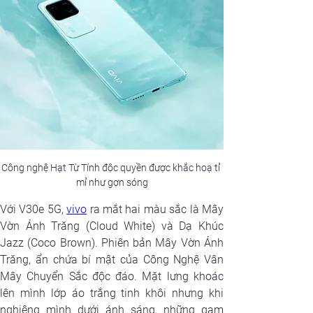
Công nghệ Hạt Từ Tính độc quyền được khắc hoạ tỉ 
mỉ như gợn sóng
Với V30e 5G, 
vivo
 ra mắt hai màu sắc là Mây 
Vờn Ánh Trăng (Cloud White) và Dạ Khúc 
Jazz (Coco Brown). Phiên bản Mây Vờn Ánh 
Trăng, ẩn chứa bí mật của Công Nghệ Vân 
Mây Chuyển Sắc độc đáo. Mặt lưng khoác 
lên mình lớp áo trắng tinh khôi nhưng khi 
nghiêng mình dưới ánh sáng, những gam 