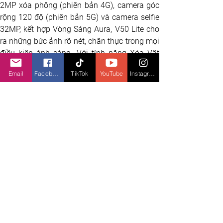
2MP xóa phông (phiên bản 4G), camera góc 
rộng 120 độ (phiên bản 5G) và camera selfie 
32MP, kết hợp Vòng Sáng Aura, V50 Lite cho 
ra những bức ảnh rõ nét, chân thực trong mọi 
điều kiện ánh sáng. Với tính năng Xóa Vật 
Thể AI dùng để xoá đi những vật thể hoặc 
Email
Facebook
TikTok
YouTube
Instagram
con người vô tình lọt vào bức ảnh của bạn 
hoặc với tính năng Tăng Cường Ảnh AI giúp 
những bức ảnh cũ được tái tạo trở nên sắc 
nét hơn. Ngoài ra, AI còn giúp người dùng tạo 
nên những bộ sưu tập ảnh mang tính cá 
nhân bằng nhận diện khuôn mặt. 