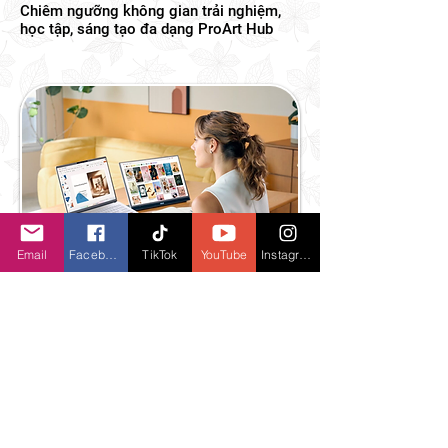
Chiêm ngưỡng không gian trải nghiệm,
học tập, sáng tạo đa dạng ProArt Hub
Email
Facebook
TikTok
YouTube
Instagram
ASUS Vivobook S15 sở hữu màn hình
Lumina OLED cao cấp, thiết kế mỏng nhẹ
thời trang, pin đến 18+ giờ