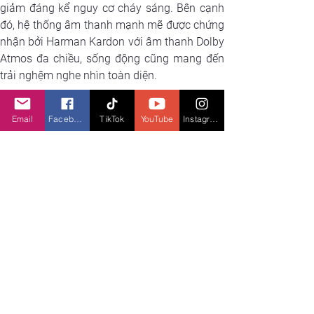
giảm đáng kể nguy cơ cháy sáng. Bên cạnh 
đó, hệ thống âm thanh mạnh mẽ được chứng 
nhận bởi Harman Kardon với âm thanh Dolby 
Atmos đa chiều, sống động cũng mang đến 
trải nghệm nghe nhìn toàn diện.
Email
Facebook
TikTok
YouTube
Instagram
ASUS Vivobook S 15 được có thể kết nối liền mạch 
khi di chuyển ở bất cứ nơi đâu
Khả năng kết nối siêu linh hoạt