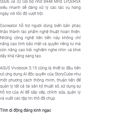
SSD6 và 32 GB bộ nhớ 8448 MHz LPDDR5X 
siêu nhanh dễ dàng xử lý các tác vụ hàng 
ngày với tốc độ vượt trội.  
Cocreator hỗ trợ người dùng biến bản phác 
thảo thành tác phẩm nghệ thuật hoàn thiện. 
Những công nghệ tiên tiến này không chỉ 
nâng cao tính bảo mật và quyền riêng tư mà 
còn nâng cao trải nghiệm nghe nhìn và khơi 
dậy khả năng sáng tạo.
ASUS Vivobook S 15 cũng là thiết bị đầu tiên 
có ứng dụng AI độc quyền của StoryCube như 
một phương cách thông minh, thuận tiện để 
quản lý tất cả tài sản kỹ thuật số, sử dụng sự 
hỗ trợ của AI để sắp xếp, chỉnh sửa, quản lý 
và xuất các tập tin thô đã chụp.
Tính di động đáng kinh ngạc