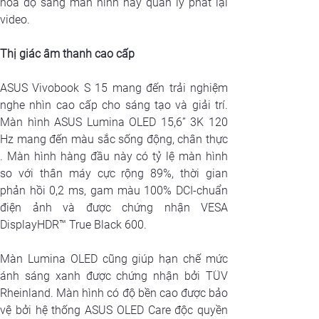
hóa độ sáng màn hình hay quản lý phát lại 
video.
Thị giác âm thanh cao cấp
ASUS Vivobook S 15 mang đến trải nghiệm 
nghe nhìn cao cấp cho sáng tạo và giải trí. 
Màn hình ASUS Lumina OLED 15,6” 3K 120 
Hz mang đến màu sắc sống động, chân thực 
. Màn hình hàng đầu này có tỷ lệ màn hình 
so với thân máy cực rộng 89%, thời gian 
phản hồi 0,2 ms, gam màu 100% DCI-chuẩn 
điện ảnh và được chứng nhận VESA 
DisplayHDR™ True Black 600. 
Màn Lumina OLED cũng giúp hạn chế mức 
ánh sáng xanh được chứng nhận bởi TÜV 
Rheinland. Màn hình có độ bền cao được bảo 
vệ bởi hệ thống ASUS OLED Care độc ​​quyền 