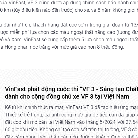
của VinFast, VF 3 cũng được áp dụng chính sách bảo hành chính 
0 km (tùy điều kiện nào đến trước) cho xe, và 8 năm không giới
 đãi như trên, khách hàng đặt cọc sớm trong giai đoạn từ 13
được miễn phí lựa chọn các màu ngoại thất nâng cao (tương đươ
 Đỏ và Xám, VinFast sẽ cung cấp thêm 5 lựa chọn màu ngoại thất
và Hồng phấn nóc trắng với mức giá cao hơn 8 triệu đồng.
VinFast phát động cuộc thi “VF 3 - Sáng tạo Chất
dành cho cộng đồng chủ xe VF 3 tại Việt Nam
Kể từ khi chính thức ra mắt, VinFast VF 3 đã tạo hiệu ứng mạ
Thiết kế trẻ trung, cá tính cùng mức giá dễ tiếp cận đã giúp
đặt cọc khi mở bán tại Việt Nam vào tháng 5/2024, với 27.6
66 giờ đầu tiên. Không chỉ tạo cơn sốt trên thị trường, VF 3 c
đầy cảm hứng trên khắp các nẻo đường, khẳng định vị thế “