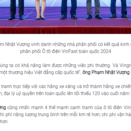
m Nhật Vượng vinh danh những nhà phân phối có kết quả kinh d
phân phối Ô tô điện VinFast toàn quốc 2024
húng ta có khả năng làm được những việc phi thường. Và Vingr
ột thương hiệu Việt đẳng cấp quốc tế”,
ông Phạm Nhật Vượng
tranh trực tiếp với các hãng xe xăng và trở thành hãng xe chiếm
đại lý uỷ quyền trên toàn quốc lên tối thiểu 120 vào cuối năm
ợng
 cũng nhấn mạnh 4 thế mạnh cạnh tranh của ô tô điện Vin
chi phí năng lượng trung bình trên mỗi km rẻ hơn; chi phí vận h
 hơn.