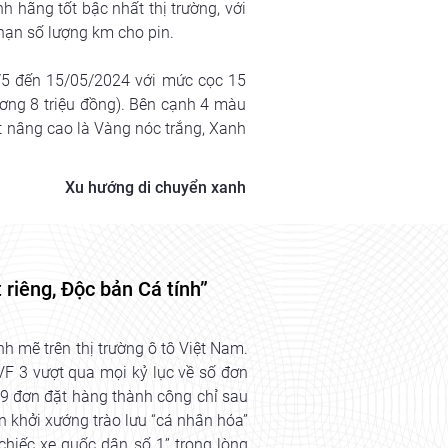
hãng tốt bậc nhất thị trường, với 
 hạn số lượng km cho pin.
/5 đến 15/05/2024 với mức cọc 15 
ng 8 triệu đồng). Bên cạnh 4 màu 
 nâng cao là Vàng nóc trắng, Xanh 
Xu hướng di chuyển xanh
 riêng, Độc bản Cá tính”
nh mẽ trên thị trường ô tô Việt Nam.
 VF 3 vượt qua mọi kỷ lục về số đơn
49 đơn đặt hàng thành công chỉ sau
òn khởi xướng trào lưu “cá nhân hóa”
chiếc xe quốc dân số 1” trong lòng