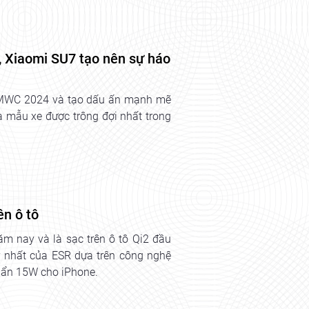
ẻ, Xiaomi SU7 tạo nên sự háo
ại MWC 2024 và tạo dấu ấn mạnh mẽ
 là mẫu xe được trông đợi nhất trong
ên ô tô
ăm nay và là sạc trên ô tô Qi2 đầu
ạy nhất của ESR dựa trên công nghệ
uẩn 15W cho iPhone.