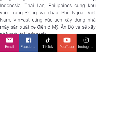
Indonesia, Thái Lan, Philippines cùng khu 
vực Trung Đông và châu Phi. Ngoài Việt 
Nam, VinFast cũng xúc tiến xây dựng nhà 
máy sản xuất xe điện ở Mỹ, Ấn Độ và sẽ xây 
nhà máy tại Indonesia.
Xu hướng di chuyển xanh
Email
Facebook
TikTok
YouTube
Instagram
X
em gì tiếp theo