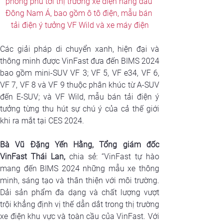
phong phú tới thị trường xe điện hàng đầu 
Đông Nam Á, bao gồm ô tô điện, mẫu bán 
tải điện ý tưởng VF Wild và xe máy điện
Các giải pháp di chuyển xanh, hiện đại và 
thông minh được VinFast đưa đến BIMS 2024 
bao gồm mini-SUV VF 3; VF 5, VF e34, VF 6, 
VF 7, VF 8 và VF 9 thuộc phân khúc từ A-SUV 
đến E-SUV; và VF Wild, mẫu bán tải điện ý 
tưởng từng thu hút sự chú ý của cả thế giới 
khi ra mắt tại CES 2024. 
Bà Vũ Đặng Yến Hằng, Tổng giám đốc 
VinFast Thái Lan,
 chia sẻ: “VinFast tự hào 
mang đến BIMS 2024 những mẫu xe thông 
minh, sáng tạo và thân thiện với môi trường. 
Dải sản phẩm đa dạng và chất lượng vượt 
trội khẳng định vị thế dẫn dắt trong thị trường 
xe điện khu vực và toàn cầu của VinFast. Với 