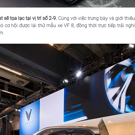
sẽ tọa lạc tại vị trí số 2-9.
 Cùng với việc trưng bày và giới thiệ
cơ hội được lái thử mẫu xe VF 8, đồng thời trực tiếp trải ngh
ãm.