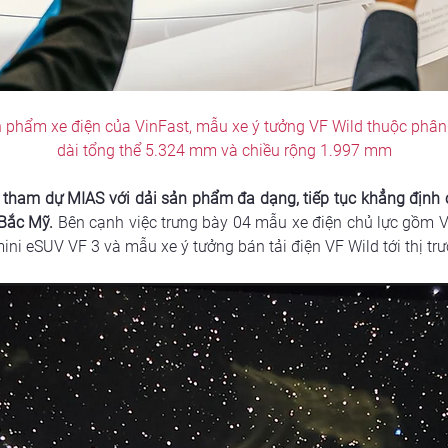
n phẩm xe điện của VinFast, mẫu xe ý tưởng VF Wild thuộc phân k
dài tổng thể 5.324 mm và chiều rộng 1.997 mm
 tham dự MIAS với dải sản phẩm đa dạng, tiếp tục khẳng định 
 Bắc Mỹ.
Bên cạnh việc trưng bày 04 mẫu xe điện chủ lực gồm VF 
mini eSUV VF 3 và mẫu xe ý tưởng bán tải điện VF Wild tới thị t