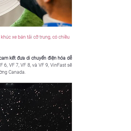
húc xe bán tải cỡ trung, có chiều 
cam kết đưa di chuyển điện hóa dễ 
6, VF 7, VF 8, và VF 9, VinFast sẽ 
rường Canada.