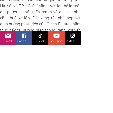
Hà Nội và TP. Hồ Chí Minh. Với lợi thế là một 
địa phương phát triển mạnh về du lịch, nhu 
cầu thuê xe lớn, Đà Nẵng rất phù hợp với 
định hướng phát triển của Green Future nhằm 
thúc đẩy xu hướng giao thông xanh, khuyến 
khích sống xanh trong cộng đồng.
Email
Facebook
TikTok
YouTube
Instagram
Không chỉ cung cấp dịch vụ cho thuê xe ngắn 
hạn dành cho cá nhân, Green Future còn đẩy 
mạnh hợp tác với nhiều doanh nghiệp lớn để 
triển khai các gói thuê xe dài hạn, phù hợp 
với nhu cầu vận hành linh hoạt, bền vững. 
Thông qua mô hình này, Green Future mong 
muốn đồng hành cùng cộng đồng doanh 
nghiệp trong hành trình chuyển đổi xanh quy 
mô lớn, đóng góp thiết thực cho mục tiêu Net 
Zero mà Chính phủ Việt Nam đã cam kết tại 
COP26.