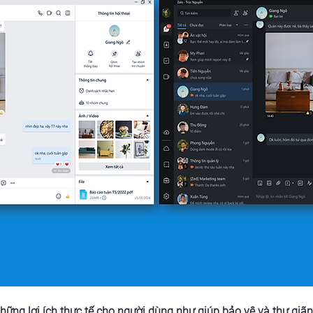
ững lợi ích thực tế cho người dùng như giúp bảo vệ và thư giãn 