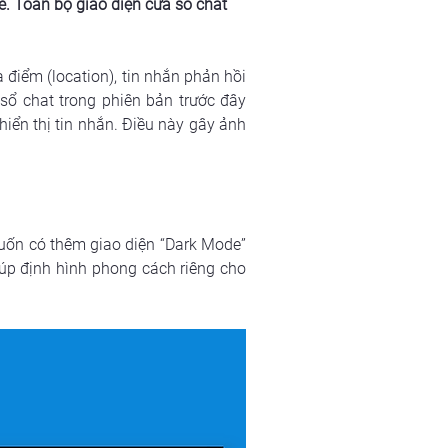
e. Toàn bộ giao diện cửa sổ chat 
điểm (location), tin nhắn phản hồi 
sổ chat trong phiên bản trước đây 
iển thị tin nhắn. Điều này gây ảnh 
ốn có thêm giao diện “Dark Mode” 
iúp định hình phong cách riêng cho 