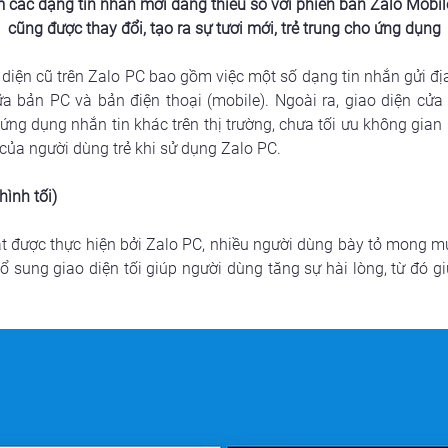
m các dạng tin nhắn mới đang thiếu so với phiên bản Zalo Mobil
cũng được thay đổi, tạo ra sự tươi mới, trẻ trung cho ứng dụng
iện cũ trên Zalo PC bao gồm việc một số dạng tin nhắn gửi địa 
ữa bản PC và bản điện thoại (mobile). Ngoài ra, giao diện cửa 
ng dụng nhắn tin khác trên thị trường, chưa tối ưu không gian h
của người dùng trẻ khi sử dụng Zalo PC.
ình tối)
t được thực hiện bởi Zalo PC, nhiều người dùng bày tỏ mong mu
bổ sung giao diện tối giúp người dùng tăng sự hài lòng, từ đó g