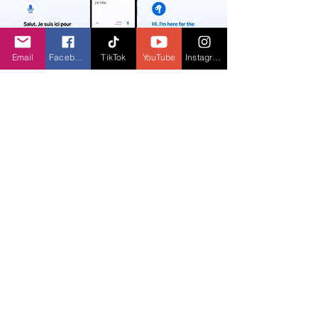
Email
Facebook
TikTok
YouTube
Instagram
Trải nghiệm nhanh chóng, tự nhiên và trực 
quan này được thiết kế để mang đến cảm 
giác như đang trò chuyện với một người bạn, 
thay vì chỉ sử dụng một thiết bị. Người dùng 
có thể kiểm tra lịch trình trong ngày hoặc 
email mà không cần lấy điện thoại ra khỏi túi 
xách. Với nhu cầu dịch thuật, người dùng có 
Phiên dịch viên Galaxy AI 
trên điện thoại 
thông minh để nghe bài giảng bằng tiếng 
nước ngoài hoặc trò chuyện trực tiếp với 
người nước ngoài một cách dễ dàng.