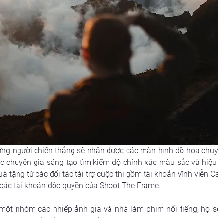
hững người chiến thắng sẽ nhận được các màn hình đồ họa chuyê
ác chuyên gia sáng tạo tìm kiếm độ chính xác màu sắc và hiệu
à tặng từ các đối tác tài trợ cuộc thi gồm tài khoản vĩnh viễn
i các tài khoản độc quyền của Shoot The Frame.
ột nhóm các nhiếp ảnh gia và nhà làm phim nổi tiếng, họ sẽ