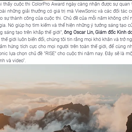
hi thấy cuộc thi ColorPro Award ngày càng nhận được sự quan t
ài những giải thưởng có giá trị mà ViewSonic và các đối tác c
 sự thành công của cuộc thi. Chủ đề của mỗi năm không chỉ m
a. Nó giúp họ tìm kiếm và thể hiện những ý tưởng sáng tạo c
ng sáng tạo trên khắp thế giới"
, 
ông Oscar Lin, Giám đốc Kinh 
thế giới luôn biến đổi, chúng tôi tin rằng mọi khó khăn và trở ng
m hứng tích cực cho mọi người trên toàn thế giới, để cùng nh
nic lựa chọn chủ đề "RISE" cho cuộc thi năm nay. Đây sẽ là một
nh và video”.