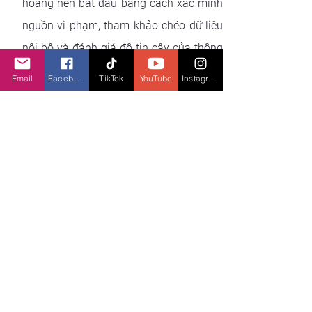
hoảng nên bắt đầu bằng cách xác minh 
nguồn vi phạm, tham khảo chéo dữ liệu 
nội bộ và đánh giá độ tin cậy của thông 
tin. Về cơ bản, công ty phải thu thập 
Email
Facebook
TikTok
YouTube
Instagram
bằng chứng để xác nhận cuộc tấn công 
đã xảy ra
và dữ liệu đó đã bị xâm phạm
hay chưa.
Nên g
iám sát 
dark 
web liên tục 
để
 phát 
hiện 
những
 bài đăng giả mạo liên quan 
đến vi phạm, cũng như theo dõi
 sự gia 
tăng của
 các hoạt động độc hại. Do tính 
chất 
tiêu hao
 nhiều tài nguyên của việc 
giám sát
 dark
 web, 
nên 
các chuyên gia 
bên ngoài thường đảm nhận trách nhiệm 