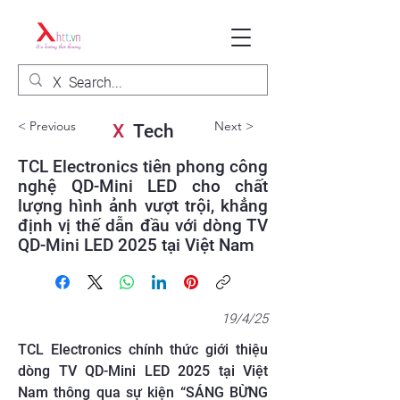
< Previous
Next >
X
Tech
TCL Electronics tiên phong công
nghệ QD-Mini LED cho chất
lượng hình ảnh vượt trội, khẳng
định vị thế dẫn đầu với dòng TV
QD-Mini LED 2025 tại Việt Nam
19/4/25
TCL Electronics chính thức giới thiệu
dòng TV QD-Mini LED 2025 tại Việt
Nam thông qua sự kiện “SÁNG BỪNG