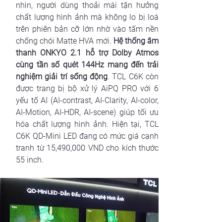
nhìn, người dùng thoải mái tận hưởng 
chất lượng hình ảnh mà không lo bị loá 
trên phiên bản cỡ lớn nhờ vào tấm nền 
chống chói Matte HVA mới. 
Hệ thống âm 
thanh ONKYO 2.1 hỗ trợ Dolby Atmos 
cùng tần số quét 144Hz mang đến trải 
nghiệm giải trí sống động
. TCL C6K còn 
được trang bị bộ xử lý AiPQ PRO với 6 
yếu tố AI (AI-contrast, AI-Clarity, AI-color, 
AI-Motion, AI-HDR, AI-scene) giúp tối ưu 
hóa chất lượng hình ảnh. Hiện tại, TCL 
C6K QD-Mini LED đang có mức giá cạnh 
tranh từ 15,490,000 VND cho kích thước 
55 inch.