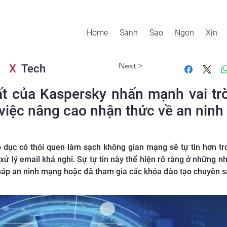
Home
Sành
Sao
Ngon
Xịn
Next >
X
Tech
t của Kaspersky nhấn mạnh vai tr
 việc nâng cao nhận thức về an nin
 dục có thói quen làm sạch không gian mạng sẽ tự tin hơn t
ử lý email khả nghi. Sự tự tin này thể hiện rõ ràng ở những n
háp an ninh mạng hoặc đã tham gia các khóa đào tạo chuyên sâ