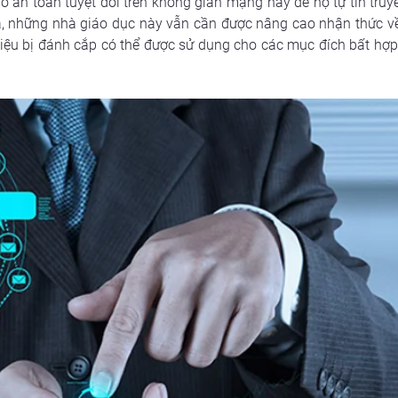
an toàn tuyệt đối trên không gian mạng hay để họ tự tin truyề
, những nhà giáo dục này vẫn cần được nâng cao nhận thức về c
iệu bị đánh cắp có thể được sử dụng cho các mục đích bất hợp 