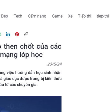
Đẹp
Tech
Cẩm nang
Game
Xe
Tiếp thị
tiep-thi
ò then chốt của các
h mạng lớp học
23/5/24
rong việc hướng dẫn học sinh nhận
hà giáo dục được trang bị kiến thức
u từ các chuyên gia.