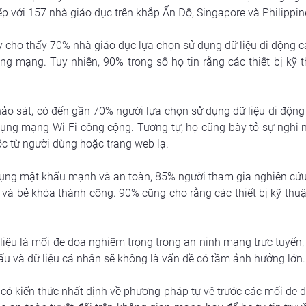
iếp với 157 nhà giáo dục trên khắp Ấn Độ, Singapore và Philippin
 cho thấy 70% nhà giáo dục lựa chọn sử dụng dữ liệu di động cá
 mạng. Tuy nhiên, 90% trong số họ tin rằng các thiết bị kỹ t
ảo sát, có đến gần 70% người lựa chọn sử dụng dữ liệu di độn
g mạng Wi-Fi công cộng. Tương tự, họ cũng bày tỏ sự nghi ngờ
c từ người dùng hoặc trang web lạ.
 dụng mật khẩu mạnh và an toàn, 85% người tham gia nghiên cứ
và bẻ khóa thành công. 90% cũng cho rằng các thiết bị kỹ thuậ
iệu là mối đe dọa nghiêm trọng trong an ninh mạng trực tuyến, 
hẩu và dữ liệu cá nhân sẽ không là vấn đề có tầm ảnh hưởng lớn.
có kiến thức nhất định về phương pháp tự vệ trước các mối đe d