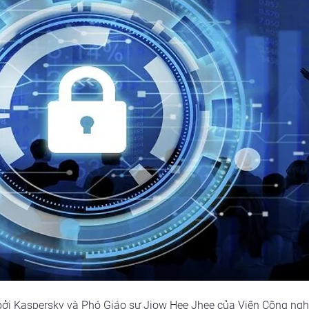
bởi Kaspersky và Phó Giáo sư Jiow Hee Jhee của Viện Công nghệ