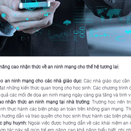
âng cao nhận thức về an ninh mạng cho thế hệ tương lai:
ạo an ninh mạng cho các nhà giáo dục:
 Các nhà giáo dục cần 
n đạt những kiến thức quan trọng cho học sinh. Các chương trình đ
u quả các mối đe dọa an ninh mạng ngày càng gia tăng và tinh vi
ao nhận thức an ninh mạng tại nhà trường:
 Trường học nên tri
nh thực hành các biện pháp an toàn trên không gian mạng. Thô
m hướng dẫn và trao quyền cho học sinh thực hành các biện phá
c phụ huynh:
 Ngoài việc được hướng dẫn về các khái niệm an 
ợp tác này sẽ giúp trẻ em nâng cao khả năng hiểu biết, ghi nh