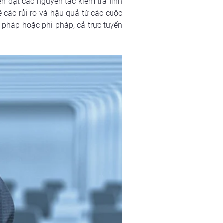
n đạt các nguyên tắc kiểm tra tình 
ác rủi ro và hậu quả từ các cuộc 
pháp hoặc phi pháp, cả trực tuyến 