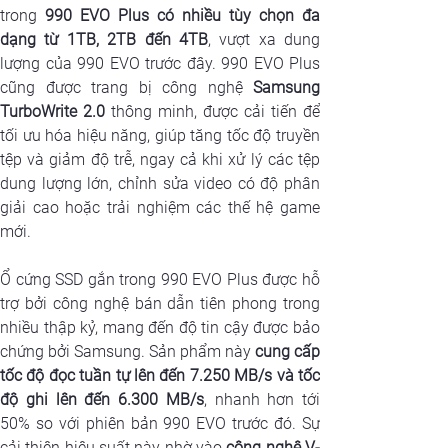
trong
 990 EVO Plus có nhiều tùy chọn đa 
dạng từ 1TB, 2TB đến 4TB
, vượt xa dung 
lượng của 990 EVO trước đây. 990 EVO Plus 
cũng được trang bị công nghệ 
Samsung 
TurboWrite 2.0
 thông minh, được cải tiến để 
tối ưu hóa hiệu năng, giúp tăng tốc độ truyền 
tệp và giảm độ trễ, ngay cả khi xử lý các tệp 
dung lượng lớn, chỉnh sửa video có độ phân 
giải cao hoặc trải nghiệm các thế hệ game 
mới.
Ổ cứng SSD gắn trong 990 EVO Plus được hỗ 
trợ bởi công nghệ bán dẫn tiên phong trong 
nhiều thập kỷ, mang đến độ tin cậy được bảo 
chứng bởi Samsung. Sản phẩm này 
cung cấp 
tốc độ đọc tuần tự lên đến 7.250 MB/s và tốc 
độ ghi lên đến 6.300 MB/s
, nhanh hơn tới 
50% so với phiên bản 990 EVO trước đó. Sự 
cải thiện hiệu suất này nhờ vào 
công nghệ V-