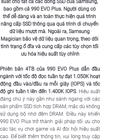
suất cho tất cả các dòng SSD của Samsung, 
bao gồm cả 990 EVO Plus. Người dùng có 
thể dễ dàng và an toàn thực hiện quá trình 
nâng cấp SSD thông qua quá trình di chuyển 
dữ liệu mượt mà. Ngoài ra,
 Samsung 
Magician
 bảo vệ dữ liệu quan trọng, theo dõi 
tình trạng ổ đĩa và cung cấp các tùy chọn tối 
ưu hóa hiệu suất tùy chỉnh
Phiên bản 4TB của 990 EVO Plus dẫn đầu 
ngành với tốc độ đọc tuần tự đạt 1.050K hoạt 
động đầu vào/đầu ra mỗi giây (IOPS) và tốc 
độ ghi tuần t lên đến 1.400K IOPS
. Hiệu suất 
đáng chú ý này gần như sánh ngang với các 
sản phẩm SSD tích hợp DRAM, mặc dù không 
sử dụng bộ nhớ đệm DRAM. Điều này khiến 
990 EVO Plus trở thành giải pháp tối ưu cho 
các tác vụ chơi game và AI đòi hỏi hiệu suất 