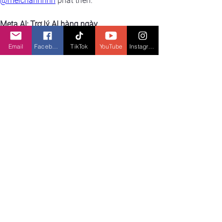
@meichannnnn
 phát triển.
Meta AI: Trợ lý AI hàng ngày
Email
Facebook
TikTok
YouTube
Instagram
Meta AI là trợ lý trò chuyện của Meta, 
cho phép người dùng sáng tạo, học hỏi 
và kết nối miễn phí, bao gồm tính năng 
tìm kiếm thông tin, tạo hình ảnh, trò 
chuyện và đề xuất ý tưởng.
Cách truy cập Meta AI:
Trong các ứng dụng của Meta: Tìm 
biểu tượng vòng tròn màu xanh bên 
trong Messenger, Instagram, 
WhatsApp hoặc Facebook.
Trong các cuộc trò chuyện nhóm: 
Nhập “@Meta AI” để được hỗ trợ, 
giải quyết tranh luận hoặc đề xuất ý 
tưởng.
Trên web: Truy cập 
meta.ai
 để giải 