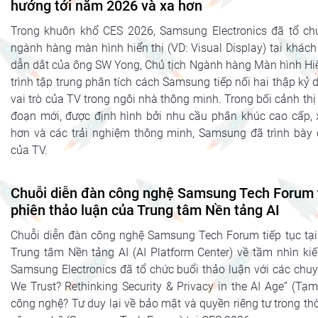
hướng tới năm 2026 và xa hơn
Trong khuôn khổ CES 2026, Samsung Electronics đã tổ ch
ngành hàng màn hình hiển thị (VD: Visual Display) tại khá
dẫn dắt của ông SW Yong, Chủ tịch Ngành hàng Màn hình Hiể
trình tập trung phân tích cách Samsung tiếp nối hai thập kỷ d
vai trò của TV trong ngôi nhà thông minh. Trong bối cảnh th
đoạn mới, được định hình bởi nhu cầu phân khúc cao cấp, 
hơn và các trải nghiệm thông minh, Samsung đã trình bày c
của TV.
Chuỗi diễn đàn công nghệ Samsung Tech Forum ti
phiên thảo luận của Trung tâm Nền tảng AI
Chuỗi diễn đàn công nghệ Samsung Tech Forum tiếp tục tại
Trung tâm Nền tảng AI (AI Platform Center) về tầm nhìn kiế
Samsung Electronics đã tổ chức buổi thảo luận với các chuy
We Trust? Rethinking Security & Privacy in the AI Age” (Tạm
công nghệ? Tư duy lại về bảo mật và quyền riêng tư trong thờ