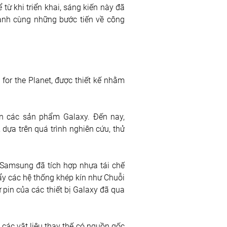
ừ khi triển khai, sáng kiến này đã 
hành cùng những bước tiến về công 
r the Planet, được thiết kế nhằm 
ên các sản phẩm Galaxy. Đến nay, 
dựa trên quá trình nghiên cứu, thử 
 Samsung đã tích hợp nhựa tái chế 
đẩy các hệ thống khép kín như Chuỗi 
ừ pin của các thiết bị Galaxy đã qua 
các vật liệu thay thế có nguồn gốc 