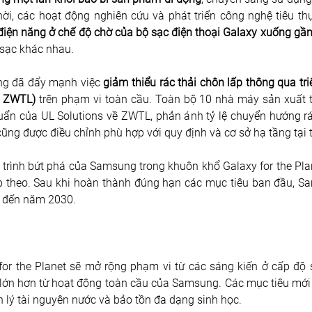
thời, các hoạt động nghiên cứu và phát triển công nghệ tiêu t
điện năng ở chế độ chờ của bộ sạc điện thoại Galaxy xuống gầ
 sạc khác nhau.
ng đã đẩy mạnh việc 
giảm thiểu rác thải chôn lấp thông qua tr
– ZWTL)
 trên phạm vi toàn cầu. Toàn bộ 10 nhà máy sản xuất th
ẩn của UL Solutions về ZWTL, phản ánh tỷ lệ chuyển hướng rác
 cũng được điều chỉnh phù hợp với quy định và cơ sở hạ tầng tại 
 trình bứt phá của Samsung trong khuôn khổ Galaxy for the Plan
iếp theo. Sau khi hoàn thành đúng hạn các mục tiêu ban đầu, 
g đến năm 2030.
 for the Planet sẽ mở rộng phạm vi từ các sáng kiến ở cấp độ 
 lớn hơn từ hoạt động toàn cầu của Samsung. Các mục tiêu mới
ản lý tài nguyên nước và bảo tồn đa dạng sinh học.