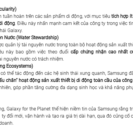
ularity)
 tuần hoàn trên các sản phẩm di động, với mục tiêu 
tích hợp ít
di động
. Điều này nhấn mạnh cam kết của công ty trong việc tìm
hái Galaxy.
n Nước (Water Stewardship)
quản lý tài nguyên nước trong toàn bộ hoạt động sản xuất thiết
iều này bao gồm việc theo đuổi 
cấp chứng nhận cao nhất của
ài nguyên nước có trách nhiệm.
ving Ecosystems)
có thể tác động đến các hệ sinh thái xung quanh, Samsung đã
ấu chân” hoạt động sản xuất thiết bị di động toàn cầu của công
nhiên, góp phần tăng cường đa dạng sinh học và khả năng phục 
ng, Galaxy for the Planet thể hiện niềm tin của Samsung rằng 
ty đổi mới, vận hành và tạo ra giá trị dài hạn, qua đó củng cố 
 doanh.