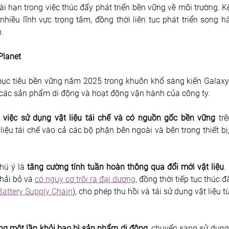
 hạn trong việc thúc đẩy phát triển bền vững về môi trường. Kể t
 nhiều lĩnh vực trọng tâm, đồng thời liên tục phát triển song 
.
Planet
 tiêu bền vững năm 2025 trong khuôn khổ sáng kiến Galaxy fo
 các sản phẩm di động và hoạt động vận hành của công ty.
 việc sử dụng vật liệu tái chế và có nguồn gốc bền vững
 tr
ệu tái chế vào cả các bộ phận bên ngoài và bên trong thiết bị, 
hú ý là 
tăng cường tính tuần hoàn thông qua đổi mới vật liệu
.
hải bỏ và 
có nguy cơ trôi ra đại dương
, đồng thời tiếp tục thúc 
 Battery Supply Chain
), cho phép thu hồi và tái sử dụng vật liệu t
ng một lần khỏi bao bì sản phẩm di động
, chuyển sang sử dụng 