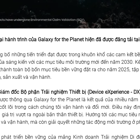
ại hành trình của Galaxy for the Planet hiện đã được đăng tải tạ
bố những tiến triển đạt được trong khuôn khổ các cam kết bền
 của sáng kiến với các mục tiêu môi trường mới đến năm 2030. Kể
hành toàn bộ bốn mục tiêu bền vững đặt ra cho năm 2025, tập t
, sản xuất và vận hành.
iám đốc Bộ phận Trải nghiệm Thiết bị (Device eXperience - DX)
ợc thông qua Galaxy for the Planet là kết quả của nhiều năm n
 cốt lõi trong cách chúng tôi vận hành và đổi mới. Điều này địn
 giá trị vượt ra ngoài bản thân thiết bị. Hướng tới các mục tiê
và vận hành, mà còn giải quyết những tác động môi trường ở p
g phát triển bền vững của mảng Kinh doanh Trải nghiệm Di đ