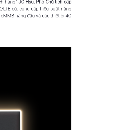
h hàng," 
JC Hsu, Phó Chủ tịch cấp 
G/LTE cũ, cung cấp hiệu suất năng 
 eMMB hàng đầu và các thiết bị 4G 