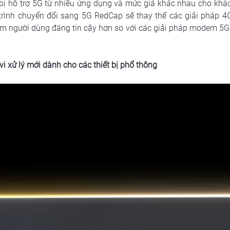
bị hỗ trợ 5G từ nhiều ứng dụng và mức giá khác nhau cho khác
 trình chuyển đổi sang 5G RedCap sẽ thay thế các giải pháp 4
iệm người dùng đáng tin cậy hơn so với các giải pháp modem 5G
i xử lý mới dành cho các thiết bị phổ thông