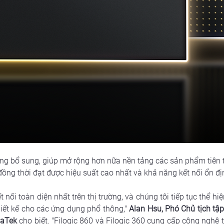
ùng bổ sung, giúp mở rộng hơn nữa nền tảng các sản phẩm tiên 
đồng thời đạt được hiệu suất cao nhất và khả năng kết nối ổn đ
nối toàn diện nhất trên thị trường, và chúng tôi tiếp tục thể hiện
hiết kế cho các ứng dụng phổ thông," 
Alan Hsu, Phó Chủ tịch tậ
iaTek
 cho biết. "Filogic 860 và Filogic 360 cung cấp công nghệ 