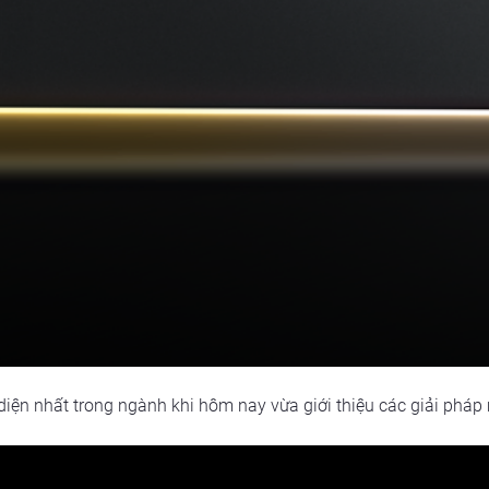
iện nhất trong ngành khi hôm nay vừa giới thiệu các giải pháp m