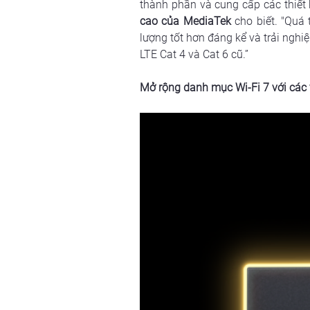
thành phần và cung cấp các thiết 
cao của MediaTek
 cho biết. "Quá
lượng tốt hơn đáng kể và trải ngh
LTE Cat 4 và Cat 6 cũ.”
Mở rộng danh mục Wi-Fi 7 với các v