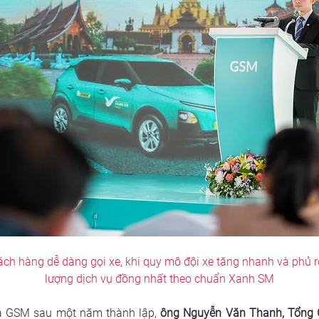
h hàng dễ dàng gọi xe, khi quy mô đội xe tăng nhanh và phủ rộn
lượng dịch vụ đồng nhất theo chuẩn Xanh SM
ủa GSM sau một năm thành lập, 
ông Nguyễn Văn Thanh, Tổng