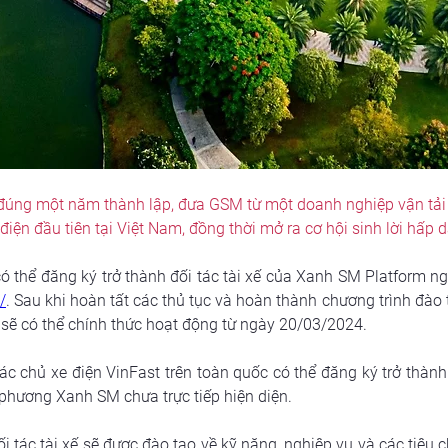
 đúng một năm thành lập, đưa GSM từ một doanh nghiệp vận tải 
điện đầu tiên tại Việt Nam, đồng thời mở ra cơ hội sinh lời hấp 
/
. Sau khi hoàn tất các thủ tục và hoàn thành chương trình đào 
ến sẽ có thể chính thức hoạt động từ ngày 20/03/2024.
các chủ xe điện VinFast trên toàn quốc có thể đăng ký trở thành 
phương Xanh SM chưa trực tiếp hiện diện.
i tác tài xế sẽ được đào tạo về kỹ năng, nghiệp vụ và các tiê