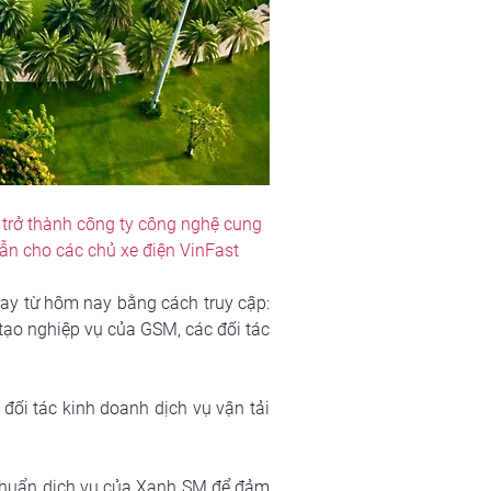
trở thành công ty công nghệ cung 
dẫn cho các chủ xe điện VinFast
Các chủ sở hữu ô tô điện VinFast có thể đăng ký trở thành đối tác tài xế của Xanh SM Platform ngay từ hôm nay bằng cách truy cập: 
tạo nghiệp vụ của GSM, các đối tác 
đối tác kinh doanh dịch vụ vận tải 
u chuẩn dịch vụ của Xanh SM để đảm 