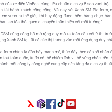
nh của xe điện VinFast cùng tiêu chuẩn dịch vụ 5 sao vượt trội 
n tải hành khách công cộng. Và nay với Xanh SM Platform, ch
lược vươn ra thế giới, khi huy động được thêm hàng chục, hàn
au lan tỏa thói quen di chuyển thân thiện với môi trường”
.
, GSM cũng công bố mở rộng quy mô ra toàn cầu với 9 thị trườ
ụng Xanh SM tại tất cả các thị trường vào một ứng dụng duy nhấ
tform chính là đòn bẩy mạnh mẽ, thúc đẩy theo cấp số nhân độ 
toả toàn quốc, từ đó có thể chiếm lĩnh vị thế vững chắc trên t
hành một công ty công nghệ cung cấp nền tảng đa dịch vụ thuầ