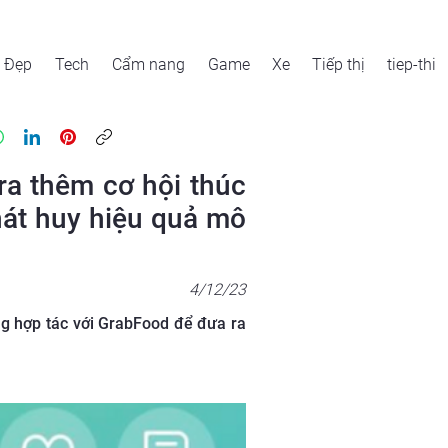
Đẹp
Tech
Cẩm nang
Game
Xe
Tiếp thị
tiep-thi
ra thêm cơ hội thúc
hát huy hiệu quả mô
4/12/23
ng hợp tác với GrabFood để đưa ra