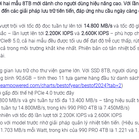
 hai mẫu 8TB mới dành cho người dùng hiệu năng cao. Với lần 
ến các giải pháp lưu trữ tiên tiến, đáp ứng nhu cầu ngày càng 
ợt trội với tốc độ đọc tuần tự lên tới 
14.800 MB/s
 và tốc độ g
c – lần lượt lên tới 
2.200K IOPS
 và 
2.600K IOPS
 – phù hợp ch
Ie® 5.0, cả hai mẫu đều được tối ưu để đạt độ trễ cực thấp, rút
 trong môi trường khắt khe nhất. Phiên bản có tản nhiệt bổ s
ài.
 gian lưu trữ cho thư viện game lớn. Với SSD 8TB, người dùng 
ng bình 90,6GB – tính theo 11 tựa game hàng đầu từ danh sách
.steampowered.com/charts/bestofyear/bestof2024?tab=2
)
ộ gấp đôi thế hệ PCIe 4.0 trước đây
.800 MB/s và ghi tuần tự tối đa 13.400 MB/s – tăng hiệu suất 
 tuần tự 14.800MB/s, trong khi 990 PRO 4TB là 7.450MB/s)
nhiên với tốc độ lần lượt tới 2.200K IOPS và 2.600K IOPS
 với model trước nhờ giải pháp quản lý nhiệt tiên tiến. (Hiệu s
 1.703 MB/s mỗi Watt, trong khi của 990 PRO 4TB là 1.221 và 1