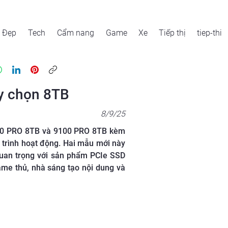
Đẹp
Tech
Cẩm nang
Game
Xe
Tiếp thị
tiep-thi
y chọn 8TB
8/9/25
100 PRO 8TB và 9100 PRO 8TB kèm
uá trình hoạt động. Hai mẫu mới này
quan trọng với sản phẩm PCIe SSD
me thủ, nhà sáng tạo nội dung và