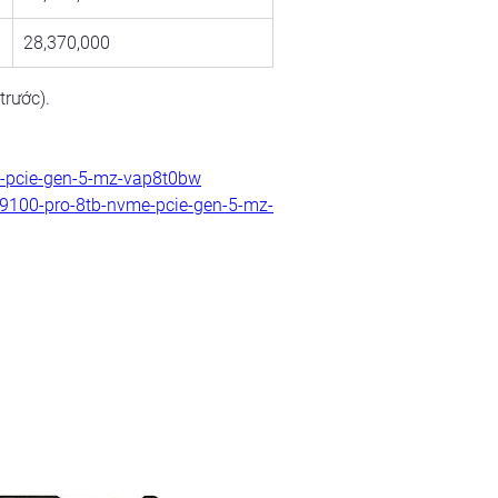
28,370,000
trước).
-pcie-gen-5-mz-vap8t0bw
100-pro-8tb-nvme-pcie-gen-5-mz-