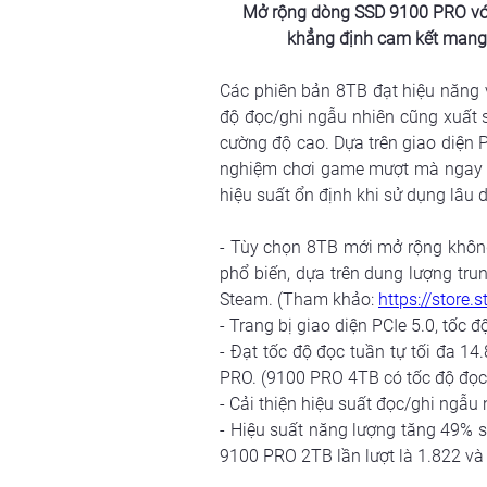
Mở rộng dòng SSD 9100 PRO với
khẳng định cam kết mang đ
Các phiên bản 8TB đạt hiệu năng vư
độ đọc/ghi ngẫu nhiên cũng xuất sắ
cường độ cao. Dựa trên giao diện PC
nghiệm chơi game mượt mà ngay cả
hiệu suất ổn định khi sử dụng lâu d
- Tùy chọn 8TB mới mở rộng không
phổ biến, dựa trên dung lượng tru
Steam. (Tham khảo: 
https://store
- Trang bị giao diện PCIe 5.0, tốc đ
- Đạt tốc độ đọc tuần tự tối đa 14
PRO. (9100 PRO 4TB có tốc độ đọc
- Cải thiện hiệu suất đọc/ghi ngẫu 
- Hiệu suất năng lượng tăng 49% so
9100 PRO 2TB lần lượt là 1.822 và