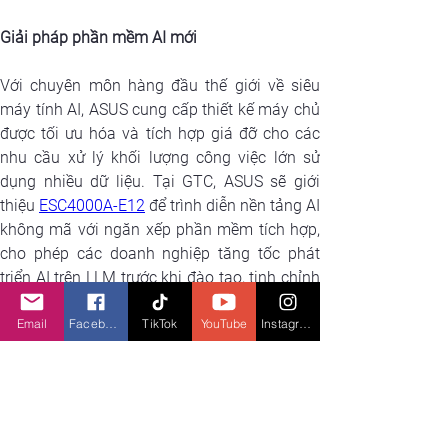
Giải pháp phần mềm AI mới
Với chuyên môn hàng đầu thế giới về siêu 
máy tính AI, ASUS cung cấp thiết kế máy chủ 
được tối ưu hóa và tích hợp giá đỡ cho các 
nhu cầu xử lý khối lượng công việc lớn sử 
dụng nhiều dữ liệu. Tại GTC, ASUS sẽ giới 
thiệu 
ESC4000A-E12
 để trình diễn nền tảng AI 
không mã với ngăn xếp phần mềm tích hợp, 
cho phép các doanh nghiệp tăng tốc phát 
triển AI trên LLM trước khi đào tạo, tinh chỉnh 
và suy luận - giảm rủi ro và thời gian đưa ra 
Email
Facebook
TikTok
YouTube
Instagram
thị trường mà không cần bắt đầu lại từ đầu. 
Ngoài ra, ASUS cung cấp một giải pháp toàn 
diện để hỗ trợ các mã thông báo LLM khác 
nhau từ 7B, 33B và thậm chí hơn 180B với 
phần mềm tùy chỉnh, tạo điều kiện gửi dữ liệu 