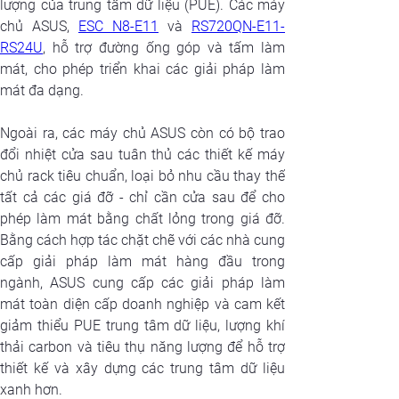
lượng của trung tâm dữ liệu (PUE). Các máy 
chủ ASUS, 
ESC N8-E11
 và 
RS720QN-E11-
RS24U
, hỗ trợ đường ống góp và tấm làm 
mát, cho phép triển khai các giải pháp làm 
mát đa dạng. 
Ngoài ra, các máy chủ ASUS còn có bộ trao 
đổi nhiệt cửa sau tuân thủ các thiết kế máy 
chủ rack tiêu chuẩn, loại bỏ nhu cầu thay thế 
tất cả các giá đỡ - chỉ cần cửa sau để cho 
phép làm mát bằng chất lỏng trong giá đỡ. 
Bằng cách hợp tác chặt chẽ với các nhà cung 
cấp giải pháp làm mát hàng đầu trong 
ngành, ASUS cung cấp các giải pháp làm 
mát toàn diện cấp doanh nghiệp và cam kết 
giảm thiểu PUE trung tâm dữ liệu, lượng khí 
thải carbon và tiêu thụ năng lượng để hỗ trợ 
thiết kế và xây dựng các trung tâm dữ liệu 
xanh hơn.