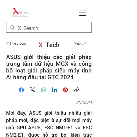
< Previous
Next >
X
Tech
ASUS giới thiệu các giải pháp
trung tâm dữ liệu MGX và công
bố loạt giải pháp siêu máy tính
AI hàng đầu tại GTC 2024
20/3/24
Mới đây, ASUS giới thiệu nhiều giải
pháp mới, đặc biệt là sự đổi mới máy
chủ GPU ASUS, ESC NM1-E1 và ESC
NM2-E1, được hỗ trợ bởi kiến trúc