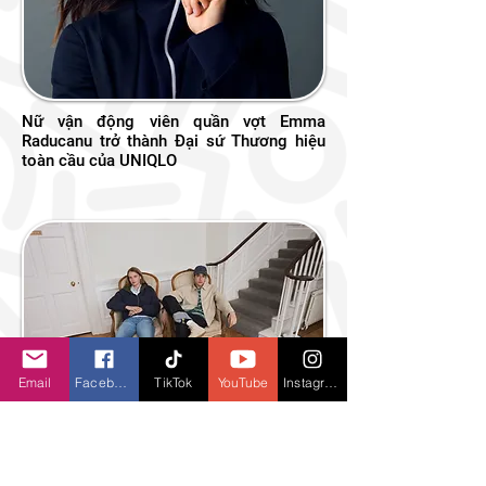
Nữ vận động viên quần vợt Emma
Raducanu trở thành Đại sứ Thương hiệu
toàn cầu của UNIQLO
Email
Facebook
TikTok
YouTube
Instagram
Bộ Sưu Tập UNIQLO and JW ANDERSON
Xuân/Hè 2026, Phong cách preppy nhẹ
nhàng chính thức ra mắt từ ngày 27 tháng