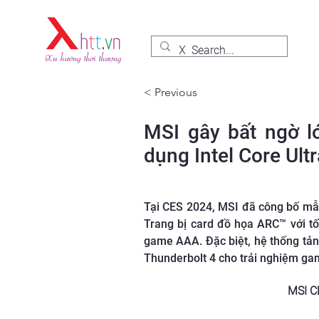
< Previous
MSI gây bất ngờ l
dụng Intel Core Ult
Tại CES 2024, MSI đã công bố mẫu 
Trang bị card đồ họa ARC™ với t
game AAA. Đặc biệt, hệ thống tản
Thunderbolt 4 cho trải nghiệm gam
MSI Cl