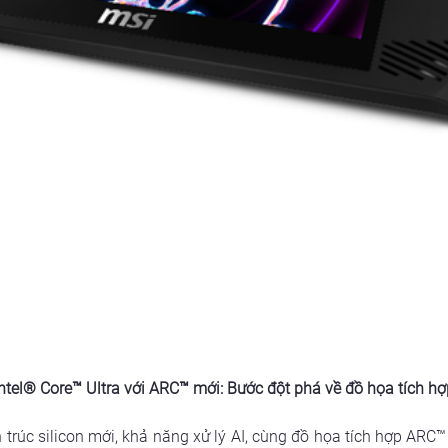
Intel® Core™ Ultra với ARC™ mới: Bước đột phá về đồ họa tích hợ
ến trúc silicon mới, khả năng xử lý AI, cùng đồ họa tích hợp ARC™