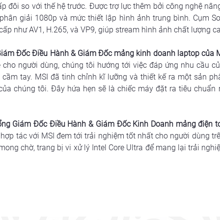
p đôi so với thế hệ trước. Được trợ lực thêm bởi công nghệ nân
ân giải 1080p và mức thiết lập hình ảnh trung bình. Cụm So
 cấp như AV1, H.265, và VP9, giúp stream hình ảnh chất lượng ca
 Giám Đốc Điều Hành & Giám Đốc mảng kinh doanh laptop của 
 cho người dùng, chúng tôi hướng tới việc đáp ứng nhu cầu của
cầm tay. MSI đã tinh chỉnh kĩ 
lưỡ
ng và thiết kế ra một sản p
ủa chúng tôi. Đây hứa hẹn sẽ là chiếc máy đặt ra tiêu chuẩn m
Tổng Giám Đốc Điều Hành & Giám Đốc Kinh Doanh mảng điện to
 hợp tác với MSI đem tới trải nghiệm tốt nhất cho người dùng trê
ng chờ, trang bị vi xử lý Intel Core Ultra để mang lại trải nghi