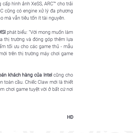
g cấp hình ảnh XeSS, ARC™ cho trải 
C cũng có engine xử lý đa phương 
o mà vẫn tiêu tốn ít tài nguyên.
MSI 
phát biểu: “Với mong muốn làm 
 thị trường và đóng góp thêm lựa 
hẩm tối ưu cho các game thủ - mẫu 
ới trên thị trường máy chơi game 
án khách hàng của Intel
cũng cho 
n toàn cầu. Chiếc Claw mới là thiết 
ệm chơi game tuyệt vời ở bất cứ nơi 
HD