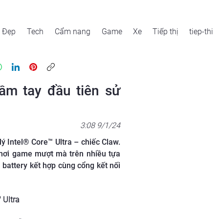
Đẹp
Tech
Cẩm nang
Game
Xe
Tiếp thị
tiep-thi
ầm tay đầu tiên sử
3:08 9/1/24
ý Intel® Core™ Ultra – chiếc Claw.
chơi game mượt mà trên nhiều tựa
battery kết hợp cùng cổng kết nối
 Ultra 