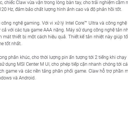
ọc, chiếc Claw vừa vặn trong lòng bàn tay, cho trải nghiệm cầ
 120 Hz, đảm bảo chất lượng hình ảnh cao và độ phản hồi tốt.
công nghệ gaming. Với vi xử lý Intel Core™ Ultra và công nghệ
y cả với các tựa game AAA nặng. Máy sử dụng công nghệ tản nhiệ
mát thiết bị một cách hiệu quả. Thiết kế tản nhiệt này giúp tối
e tốt nhất.
g phân khúc, cho thời lượng pin ấn tượng tới 2 tiếng khi chạy ở
sử dụng MSI Center M UI, cho phép tiếp cận nhanh chóng tới các 
ch game và các nền tảng phân phối game. Claw hỗ trợ phần mề
indows và Android.