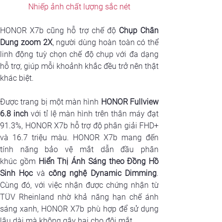
Nhiếp ảnh chất lượng sắc nét
HONOR X7b cũng hỗ trợ chế độ 
Chụp Chân 
Dung zoom 2X
, người dùng hoàn toàn có thể 
linh động tuỳ chọn chế độ chụp với đa dạng 
hỗ trợ, giúp mỗi khoảnh khắc đều trở nên thật 
khác biệt.
Được trang bị một màn hình 
HONOR Fullview 
6.8 inch
 với tỉ lệ màn hình trên thân máy đạt 
91.3%, HONOR X7b hỗ trợ độ phân giải FHD+ 
và 16.7 triệu màu. HONOR X7b mang đến 
tính năng bảo vệ mắt dẫn đầu phân 
khúc gồm 
Hiển Thị Ánh Sáng theo Đồng Hồ 
Sinh Học
 và 
công nghệ Dynamic Dimming
. 
Cùng đó, với việc nhận được chứng nhận từ 
TÜV Rheinland nhờ khả năng hạn chế ánh 
sáng xanh, HONOR X7b phù hợp để sử dụng 
lâu dài mà không gây hại cho đôi mắt.