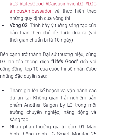
#LG
#LifesGood
#DaisusinhvienLG
#LGC
ampusAmbassador
 và thực hiện theo 
những quy định của vòng thi
Vòng 02:
 Trình bày ý tưởng sáng tạo của 
bản thân theo chủ đề được đưa ra (với 
thời gian chuẩn bị là 10 ngày)
Bên cạnh trở thành Đại sứ thương hiệu, cùng 
LG lan tỏa thông điệp 
“Life’s Good”
 đến với 
cộng đồng, top 10 của cuộc thi sẽ nhận được 
những đặc quyền sau:
Tham gia lên kế hoạch và vận hành các 
dự án tại Không gian trải nghiệm sản 
phẩm Another Saigon by LG trong môi 
trường chuyên nghiệp, năng động và 
sáng tạo.
Nhận phần thưởng giá trị gồm 01 Màn 
hình thông minh LG Smart Monitor 25 