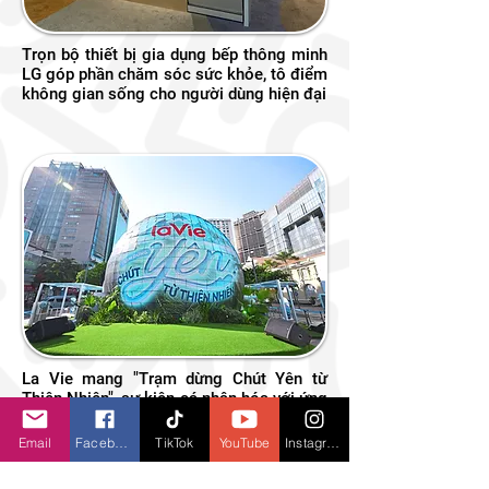
Trọn bộ thiết bị gia dụng bếp thông minh
LG góp phần chăm sóc sức khỏe, tô điểm
không gian sống cho người dùng hiện đại
La Vie mang "Trạm dừng Chút Yên từ
Thiên Nhiên", sự kiện cá nhân hóa với ứng
dụng AI lần đầu tiên dành cho người trẻ
tại Việt Nam
Email
Facebook
TikTok
YouTube
Instagram