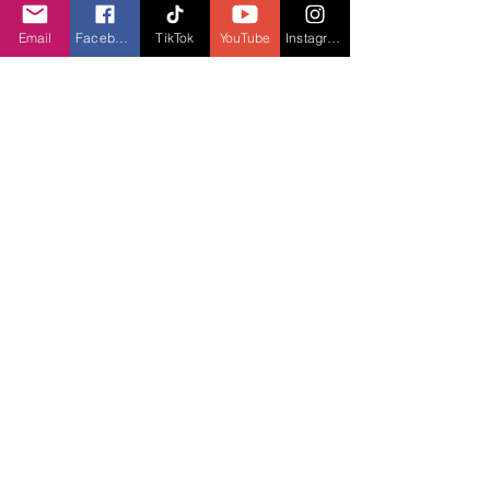
X
em gì tiếp theo
Email
Facebook
TikTok
YouTube
Instagram
Triển lãm công nghệ Asus “Kiến tạo sức
mạnh từ chip AI”