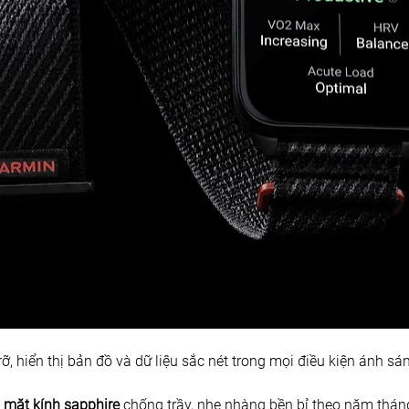
 rỡ, hiển thị bản đồ và dữ liệu sắc nét trong mọi điều kiện ánh sá
 
mặt kính sapphire 
chống trầy, nhẹ nhàng bền bỉ theo năm thán