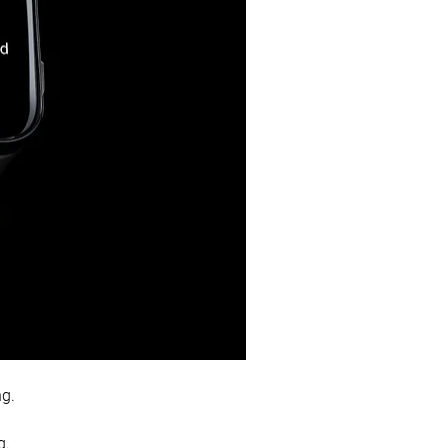
ng.
g.