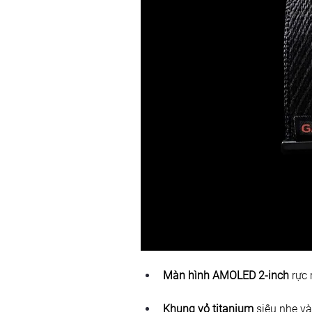
Màn hình AMOLED 2-inch
 rực
Khung vỏ titanium
 siêu nhẹ và