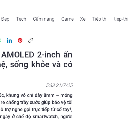
Đẹp
Tech
Cẩm nang
Game
Xe
Tiếp thị
tiep-thi
h AMOLED 2-inch ấn
ệ, sống khỏe và có
5:33 21/7/25
úc, khung vỏ chỉ dày 8mm – mỏng
re chống trầy xước giúp bảo vệ tối
 trợ nghe gọi trực tiếp từ cổ tay¹,
8 ngày ở chế độ smartwatch, người