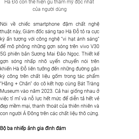
Hà Đỗ còn thể hiện gu thẩm mỹ độc nhất 
của người dùng
Nói về chiếc smartphone đậm chất nghệ 
thuật này,
Giám đốc sáng tạo Hà Đỗ tỏ ra cực 
kỳ ấn tượng với công nghệ “vi hạt ánh sáng” 
để mô phỏng những gợn sóng trên vivo V30 
5G phiên bản Sương Mai Đảo Ngọc. Thiết kế 
gợn sóng nhấp nhô uyển chuyển nói trên 
khiến Hà Đỗ liên tưởng đến những đường gân 
kỳ công trên chất liệu gốm trong tác phẩm 
“Hằng + Chân” do cô kết hợp cùng Bát Tràng 
Museum vào năm 2023. Cả hai giống nhau ở 
việc tỉ mỉ và nỗ lực hết mức để diễn tả hết vẻ 
đẹp mềm mại, thanh thoát của thiên nhiên và 
con người Á Đông trên các chất liệu thô cứng.
Bộ ba nhiếp ảnh gia đình đám