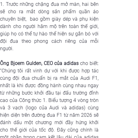
1. Trước những chặng đua mở màn, hai bên 
sẽ cho ra mắt dòng sản phẩm quần áo 
chuyên biệt,  bao gồm giày dép và phụ kiện 
dành cho người hâm mộ trên toàn thế giới, 
giúp họ có thể tự hào thể hiện sự gắn bó với 
đội đua theo phong cách riêng của mỗi 
người.
Ông Bjoern Gulden, CEO của adidas
 cho biết: 
“Chúng tôi rất vinh dự với khi được hợp tác 
cùng đội đua chuẩn bị ra mắt của Audi F1, 
nhất là khi được đồng hành cùng nhau ngay 
từ những bước khởi đầu tại đấu trường đỉnh 
cao của Công thức 1. Biểu tượng 4 vòng tròn 
và 3 vạch (logo của Audi và adidas) cùng 
hiện diện trên đường đua F1 từ năm 2026 sẽ 
đánh dấu một chương mới đầy hứng khởi 
cho thế giới của tốc độ. Đây cũng chính là 
một phần trong cam kết lâu dài của adidas 