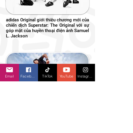
adidas Original giới thiệu chương mới của
chiến dịch Superstar: The Original với sự
góp mặt của huyền thoại điện ảnh Samuel
L. Jackson
Email
Facebook
TikTok
YouTube
Instagram
adidas tổ chức sự kiện ra mắt dòng giày
chạy bộ mới Adizero Boston 13 - phiên
bản mới nhất trong dòng giày chạy tốc độ
của adidas tại Việt Nam