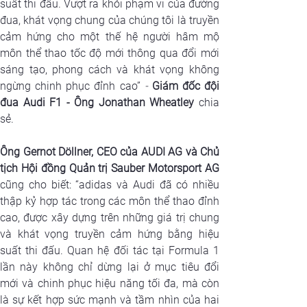
suất thi đấu. Vượt ra khỏi phạm vi của đường 
đua, khát vọng chung của chúng tôi là truyền 
cảm hứng cho một thế hệ người hâm mộ 
môn thể thao tốc độ mới thông qua đổi mới 
sáng tạo, phong cách và khát vọng không 
ngừng chinh phục đỉnh cao” 
- 
Giám đốc đội 
đua Audi F1 - Ông Jonathan Wheatley
 chia 
sẻ.
Ông Gernot Döllner, CEO của AUDI AG và Chủ 
tịch Hội đồng Quản trị Sauber Motorsport AG
cũng cho biết:
“adidas và Audi đã có nhiều 
thập kỷ hợp tác trong các môn thể thao đỉnh 
cao, được xây dựng trên những giá trị chung 
và khát vọng truyền cảm hứng bằng hiệu 
suất thi đấu. Quan hệ đối tác tại Formula 1 
lần này không chỉ dừng lại ở mục tiêu đổi 
mới và chinh phục hiệu năng tối đa, mà còn 
là sự kết hợp sức mạnh và tầm nhìn của hai 