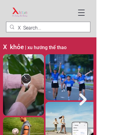
X khỏe
| xu hướng
thể thao