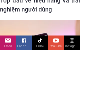
Top đầu về hiệu năng và trải 
nghiệm người dùng
Email
Facebook
TikTok
YouTube
Instagram
vivo Y17s được trang bị con chip MediaTek 
Helio G85 đảm bảo cho các tác vụ được hoạt 
động trơn tru, tối ưu công suất cho những 
ứng dụng đang sử dụng cũng như giảm hiệu 