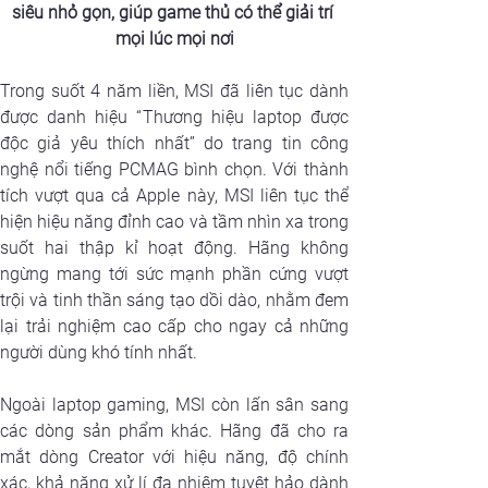
siêu nhỏ gọn, giúp game thủ có thể giải trí 
mọi lúc mọi nơi
Trong suốt 4 năm liền, MSI đã liên tục dành 
được danh hiệu “Thương hiệu laptop được 
độc giả yêu thích nhất” do trang tin công 
nghệ nổi tiếng PCMAG bình chọn. Với thành 
tích vượt qua cả Apple này, MSI liên tục thể 
hiện hiệu năng đỉnh cao và tầm nhìn xa trong 
suốt hai thập kỉ hoạt động. Hãng không 
ngừng mang tới sức mạnh phần cứng vượt 
trội và tinh thần sáng tạo dồi dào, nhằm đem 
lại trải nghiệm cao cấp cho ngay cả những 
người dùng khó tính nhất.
Ngoài laptop gaming, MSI còn lấn sân sang 
các dòng sản phẩm khác. Hãng đã cho ra 
mắt dòng Creator với hiệu năng, độ chính 
xác, khả năng xử lí đa nhiệm tuyệt hảo dành 