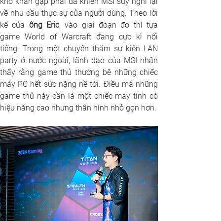
khó khăn gặp phải đã khiến MSI suy nghĩ lại 
về nhu cầu thực sự của người dùng. Theo lời 
kể của
 ông Eric
, vào giai đoạn đó thì tựa 
game World of Warcraft đang cực kì nổi 
tiếng. Trong một chuyến thăm sự kiện LAN 
party ở nước ngoài, lãnh đạo của MSI nhận 
thấy rằng game thủ thường bê những chiếc 
máy PC hết sức nặng nề tới. Điều mà những 
game thủ này cần là một chiếc máy tính có 
hiệu năng cao nhưng thân hình nhỏ gọn hơn. 