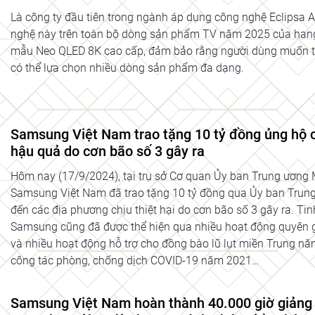
Là công ty đầu tiên trong ngành áp dụng công nghệ Eclipsa 
nghệ này trên toàn bộ dòng sản phẩm TV năm 2025 của hang
mẫu Neo QLED 8K cao cấp, đảm bảo rằng người dùng muốn trả
có thể lựa chọn nhiều dòng sản phẩm đa dạng.
Samsung Việt Nam trao tặng 10 tỷ đồng ủng hộ 
hậu quả do cơn bão số 3 gây ra
Hôm nay (17/9/2024), tại trụ sở Cơ quan Ủy ban Trung ương 
Samsung Việt Nam đã trao tặng 10 tỷ đồng qua Ủy ban Trun
đến các địa phương chịu thiệt hại do cơn bão số 3 gây ra. Tin
Samsung cũng đã được thể hiện qua nhiều hoạt động quyên g
và nhiều hoạt động hỗ trợ cho đồng bào lũ lụt miền Trung n
công tác phòng, chống dịch COVID-19 năm 2021…
Samsung Việt Nam hoàn thành 40.000 giờ giảng