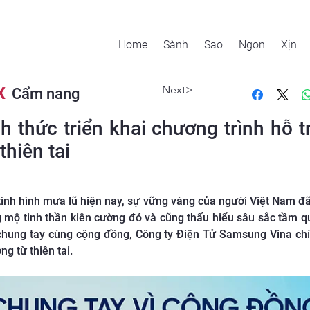
Home
Sành
Sao
Ngon
Xịn
Next>
X
Cẩm nang
 thức triển khai chương trình hỗ 
hiên tai
ình hình mưa lũ hiện nay, sự vững vàng của người Việt Nam đ
mộ tinh thần kiên cường đó và cũng thấu hiểu sâu sắc tầm qua
hung tay cùng cộng đồng, Công ty Điện Tử Samsung Vina chín
g từ thiên tai.