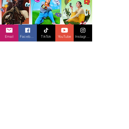
Email
Facebook
TikTok
YouTube
Instagram
Samsung x You 
là một chiến dịch được xây 
dựng dựa trên sự hợp tác với các nghệ sĩ và 
cộng đồng địa phương trên khắp khu vực 
SEAO
Chiến dịch này nhằm mục đích giúp người 
dùng thể hiện bản sắc cá nhân và tôn vinh 
các giá trị văn hóa địa phương và cộng đồng 
thông qua các thiết bị yêu thích của 
họ. 
Samsung x You 
còn là lời kêu gọi nâng 
cao nhận thức toàn cầu và sự phù hợp với 
địa phương.