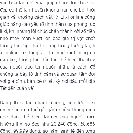
văn hoá lâu đời, vừa giúp những lời chúc tốt 
đẹp có thể lan truyền không hạn chế bởi thời 
gian và khoảng cách vật lý. Lì xì online cũng 
giúp nâng cao yếu tố tinh thần của phong tục 
lì xì, khi những lời chúc chân thành với số tiền 
nhỏ may mắn vượt lên các giá trị vật chất 
thông thường. Tôi tin rằng trong tương lai, lì 
xì online sẽ đóng vai trò như một công cụ 
gắn kết, tương tác đắc lực thể hiện thành ý 
của người trao tới người nhận, là cách để 
chúng ta bày tỏ tình cảm và sự quan tâm đối 
với gia đình, bạn bè ở bất kỳ nơi đâu mỗi dịp 
Tết đến xuân về”.
Bằng thao tác nhanh chóng, tiện lợi, lì xì 
online còn có thể gửi gắm nhiều thông điệp 
độc đáo, thể hiện tâm ý của người trao. 
Những lì xì số đẹp như 20.240 đồng, 68.686 
đồng, 99.999 đồng, số năm sinh lẻ đến từng 