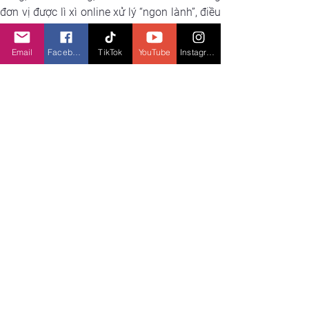
đơn vị được lì xì online xử lý “ngon lành”, điều 
được xem là bất khả thi với lì xì truyền thống. 
Sẽ không còn những cảnh tượng phong bao 
Email
Facebook
TikTok
YouTube
Instagram
giấy bị vứt chỏng chơ mỗi dịp Tết qua đi, thay 
vào đó là những phong bao lì xì kèm lời chúc 
ý nghĩa, dễ thương được lưu lại gọn gàng trên 
chiếc điện thoại thông minh của mỗi người.
Kể từ khi ra mắt năm 2015, cứ mỗi năm, 