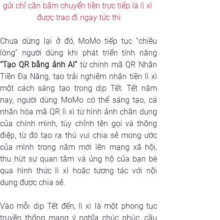
gửi chỉ cần bấm chuyển tiền trực tiếp là lì xì 
được trao đi ngay tức thì
Chưa dừng lại ở đó, MoMo tiếp tục “chiều 
“Tạo QR bằng ảnh AI”
 từ chính mã QR Nhận 
Tiền Đa Năng, tạo trải nghiệm nhận tiền lì xì 
một cách sáng tạo trong dịp Tết. Tết năm 
nay, người dùng MoMo có thể sáng tạo, cá 
nhân hóa mã QR lì xì từ hình ảnh chân dung 
của chính mình, tùy chỉnh tên gọi và thông 
điệp, từ đó tạo ra thú vui chia sẻ mong ước 
của mình trong năm mới lên mạng xã hội, 
thu hút sự quan tâm và ủng hộ của bạn bè 
qua hình thức lì xì hoặc tương tác với nội 
dung được chia sẻ.
Vào mỗi dịp Tết đến, lì xì là một phong tục 
truyền thống mang ý nghĩa chúc phúc, cầu 