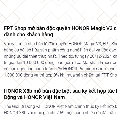
FPT Shop mở bán độc quyền HONOR Magic V3 cùn
dành cho khách hàng
Với vai trò là nhà bán lẻ độc quyền HONOR Magic V3, FPT S
hàng cơ hội sở hữu sản phẩm công nghệ hiện đại và độc đá
những ưu đãi thiết thực nhất. Theo đó, từ ngày 20/12/2024 
trị giá đến 10.000.000 đồng, bao gồm: Loa Marshall Emberton 
có hạn), gói bảo hành toàn diện HONOR Premium Care+, chươn
1.000.000 đồng và trả góp 0% khi mua sản phẩm tại FPT Sho
HONOR X8b mở bán đặc biệt sau ký kết hợp tác k
Động và HONOR Việt Nam
Thế Giới Di Động và HONOR Việt Nam chính thức ký kết hợp 
HONOR X8b với mức giá chỉ 7.69 triệu cùng nhiều ưu đãi hấp d