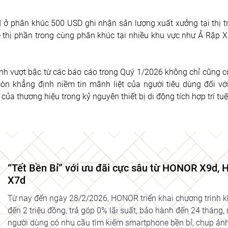
phân khúc 500 USD ghi nhận sản lượng xuất xưởng tại thị trư
ề thị phần trong cùng phân khúc tại nhiều khu vực như Ả Rập Xê
anh vượt bậc từ các báo cáo trong Quý 1/2026 không chỉ cũng c
òn khẳng định niềm tin mãnh liệt của người tiêu dùng đối vớ
a thương hiệu trong kỷ nguyên thiết bị di động tích hợp trí tuệ
“Tết Bền Bỉ” với ưu đãi cực sâu từ HONOR X9d
X7d
Từ nay đến ngày 28/2/2026, HONOR triển khai chương trình khu
đến 2 triệu đồng, trả góp 0% lãi suất, bảo hành đến 24 thán
người dùng có nhu cầu tìm kiếm smartphone bền bỉ, chụp ảnh, 