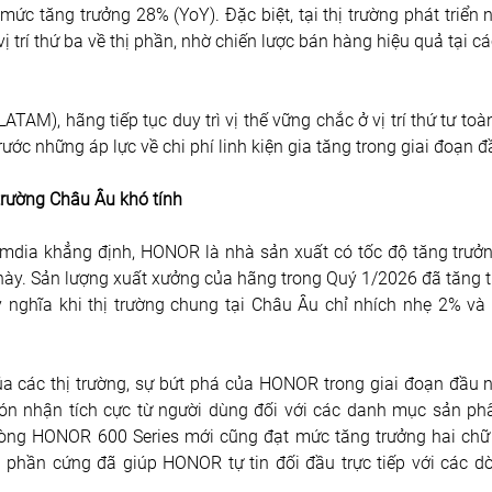
ức tăng trưởng 28% (YoY). Đặc biệt, tại thị trường phát triển
vị trí thứ ba về thị phần, nhờ chiến lược bán hàng hiệu quả tại 
LATAM), hãng tiếp tục duy trì vị thế vững chắc ở vị trí thứ tư toà
ước những áp lực về chi phí linh kiện gia tăng trong giai đoạn
 trường Châu Âu khó tính
mdia khẳng định, HONOR là nhà sản xuất có tốc độ tăng trưởn
a này. Sản lượng xuất xưởng của hãng trong Quý 1/2026 đã tăng
 nghĩa khi thị trường chung tại Châu Âu chỉ nhích nhẹ 2% và
a các thị trường, sự bứt phá của HONOR trong giai đoạn đầu 
ón nhận tích cực từ người dùng đối với các danh mục sản phẩ
òng HONOR 600 Series mới cũng đạt mức tăng trưởng hai chữ số
 phần cứng đã giúp HONOR tự tin đối đầu trực tiếp với các d