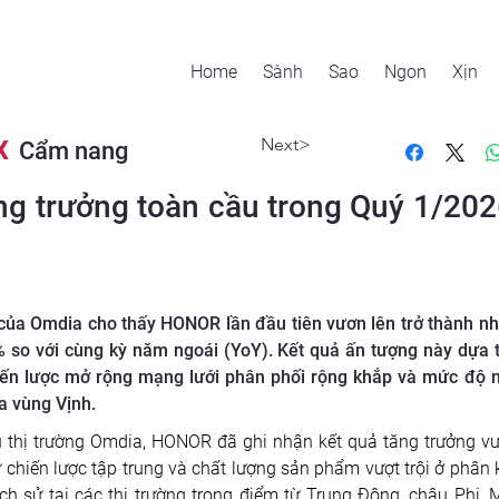
Home
Sành
Sao
Ngon
Xịn
Next>
X
Cẩm nang
 trưởng toàn cầu trong Quý 1/2026, 
của Omdia cho thấy HONOR lần đầu tiên vươn lên trở thành nh
 so với cùng kỳ năm ngoái (YoY). Kết quả ấn tượng này dựa tr
hiến lược mở rộng mạng lưới phân phối rộng khắp và mức độ
a vùng Vịnh.
u thị trường Omdia, HONOR đã ghi nhận kết quả tăng trưởng vư
chiến lược tập trung và chất lượng sản phẩm vượt trội ở phân 
lịch sử tại các thị trường trọng điểm từ Trung Đông, châu Phi