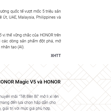
ờng quốc tế vượt mốc 5 triệu sản 
 Út, UAE, Malaysia, Philippines và 
ố vị thế vững chắc của HONOR trên 
i các dòng sản phẩm đột phá, mở 
 nhân tạo (AI).
XHTT
, HONOR Magic V5 và HONOR
yến mãi “Tết Bền Bỉ” mở lì xì lên
g, mang đến lựa chọn hấp dẫn cho
giải trí với mức giá phù hợp.