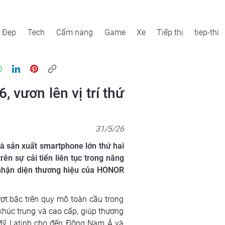
Đẹp
Tech
Cẩm nang
Game
Xe
Tiếp thị
tiep-thi
vươn lên vị trí thứ
31/5/26
à sản xuất smartphone lớn thứ hai
ên sự cải tiến liên tục trong năng
 nhận diện thương hiệu của HONOR
ợt bậc trên quy mô toàn cầu trong 
khúc trung và cao cấp, giúp thương 
, Mỹ Latinh cho đến Đông Nam Á và 