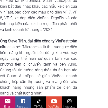
VinFast tại Micronesia. Guam AutoSpot dự 
kiến bắt đầu nhập khẩu các mẫu xe điện của 
VinFast, bao gồm các mẫu ô tô điện VF 7, VF 
8, VF 9, xe đạp điện VinFast DrgnFly và các 
linh phụ kiện của xe cho mục đích phân phối 
và kinh doanh từ tháng 5/2024.
Ông Steve Trần, đại diện công ty VinFast toàn 
cầu
chia sẻ: “Micronesia là thị trường xe điện 
tiềm năng khi người tiêu dùng khu vực này 
ngày càng thể hiện sự quan tâm với các 
phương tiện di chuyển xanh và bền vững. 
Chúng tôi tin tưởng rằng thỏa thuận hợp tác 
với Guam AutoSpot sẽ giúp VinFast nhanh 
chóng tiếp cận thị trường và mang đến cho 
khách hàng những sản phẩm xe điện đa 
dạng và chất lượng nhất.”
Ông Derrick Muna-Quinata, Chủ tịch của 
Email
Facebook
TikTok
YouTube
Instagram