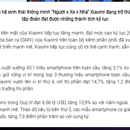
hệ sinh thái thông minh “Người x Xe x Nhà” Xiaomi đang trở thà
tập đoàn đạt được những thành tích kỷ lục
 tiền mặt của Xiaomi tiếp tục tăng mạnh, đạt mức cao kỷ lục 2
óa bán ra (GMV) của Xiaomi trên toàn bộ kênh phân phối đã vượt
triển mạnh mẽ, Xiaomi tiếp tục củng cố lợi thế cạnh tranh, sẵn 
ã xuất xưởng 43,1 triệu smartphone trên toàn cầu, tăng 3,1% so
c giữ vững vị trí trong top 3 thương hiệu smartphone toàn cầu 
iaomi vươn lên vị trí thứ 4, với thị phần đạt 14,7%, tăng 1,2
g trưởng thị phần.
i trong Quý III đạt 6,56 tỷ USD, tăng 13,9% so với năm ngoái
mạnh mẽ. Theo dữ liệu từ bên thứ 3, các mẫu smartphone có giá
ốc, tăng 7,9 điểm phần trăm so với cùng kỳ.