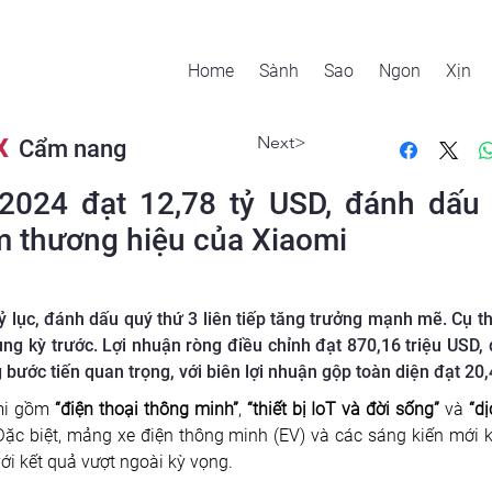
Home
Sành
Sao
Ngon
Xịn
Next>
X
Cẩm nang
/2024 đạt 12,78 tỷ USD, đánh dấu
m thương hiệu của Xiaomi
 lục, đánh dấu quý thứ 3 liên tiếp tăng trưởng mạnh mẽ. Cụ t
ùng kỳ trước. Lợi nhuận ròng điều chỉnh đạt 870,16 triệu USD, 
ước tiến quan trọng, với biên lợi nhuận gộp toàn diện đạt 20
mi gồm 
“điện thoại thông minh”
, 
“thiết bị IoT và đời sống”
 và 
“dị
. Đặc biệt, mảng xe điện thông minh (EV) và các sáng kiến mới 
ới kết quả vượt ngoài kỳ vọng. 