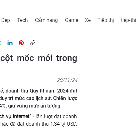
Đẹp
Tech
Cẩm nang
Game
Xe
Tiếp thị
tiep-thi
 cột mốc mới trong
20/11/24
hể, doanh thu Quý III năm 2024 đạt
duy trì mức cao lịch sử. Chiến lược
,4%, giữ vững mức ấn tượng.
ch vụ Internet” 
- lần lượt đạt doanh 
khác đã đạt doanh thu 1,34 tỷ USD, 