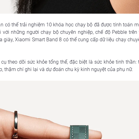
bạn có thể trải nghiệm 10 khóa học chạy bộ đã được tính toán 
i với những người chạy bộ chuyên nghiệp, chế độ Pebble trên v
a giày, Xiaomi Smart Band 8 có thể cung cấp dữ liệu chạy chuy
ụ theo dõi sức khỏe tổng thể, đặc biệt là sức khỏe tinh thần: 
áp, thậm chí ghi lại và dự đoán chu kỳ kinh nguyệt của phụ nữ.