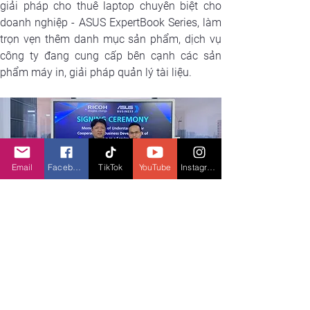
giải pháp cho thuê laptop chuyên biệt cho 
doanh nghiệp - ASUS ExpertBook Series, làm 
trọn vẹn thêm danh mục sản phẩm, dịch vụ 
công ty đang cung cấp bên cạnh các sản 
phẩm máy in, giải pháp quản lý tài liệu.
Email
Facebook
TikTok
YouTube
Instagram
Đại diện ASUS Việt Nam và RICOH Việt Nam 
tại buổi ký kết hợp tác
Song song đó, RICOH cung cấp dịch vụ cho 