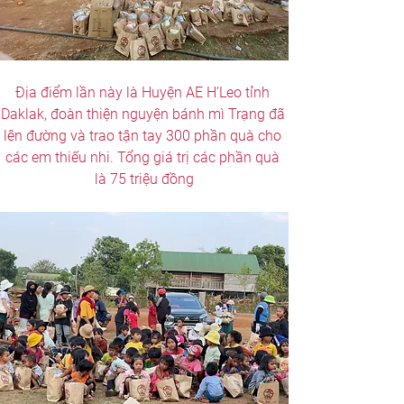
Địa điểm lần này là Huyện AE H’Leo tỉnh 
Daklak, đoàn thiện nguyện bánh mì Trạng đã 
lên đường và trao tận tay 300 phần quà cho 
các em thiếu nhi. Tổng giá trị các phần quà 
là 75 triệu đồng