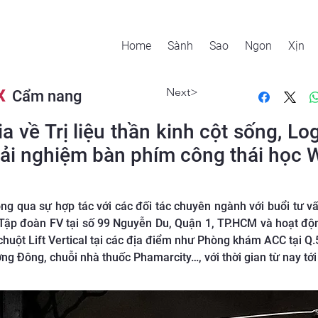
Home
Sành
Sao
Ngon
Xịn
Next>
X
Cẩm nang
 về Trị liệu thần kinh cột sống, Lo
trải nghiệm bàn phím công thái học
g qua sự hợp tác với các đối tác chuyên ngành với buổi tư vấ
Tập đoàn FV tại số 99 Nguyễn Du, Quận 1, TP.HCM và hoạt độ
uột Lift Vertical tại các địa điểm như Phòng khám ACC tại Q.
g Đông, chuỗi nhà thuốc Phamarcity…, với thời gian từ nay tớ